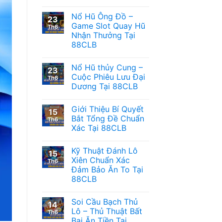
Nổ Hũ Ông Đồ –
23
Game Slot Quay Hũ
Th6
Nhận Thưởng Tại
88CLB
Nổ Hũ thủy Cung –
23
Cuộc Phiêu Lưu Đại
Th6
Dương Tại 88CLB
Giới Thiệu Bí Quyết
15
Bắt Tổng Đề Chuẩn
Th6
Xác Tại 88CLB
Kỹ Thuật Đánh Lô
15
Xiên Chuẩn Xác
Th6
Đảm Bảo Ăn To Tại
88CLB
Soi Cầu Bạch Thủ
14
Lô – Thủ Thuật Bất
Th6
Bại Ăn Tiền Tại