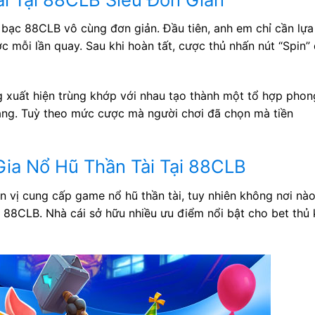
 bạc 88CLB vô cùng đơn giản. Đầu tiên, anh em chỉ cần lựa
mỗi lần quay. Sau khi hoàn tất, cược thủ nhấn nút “Spin”
g xuất hiện trùng khớp với nhau tạo thành một tổ hợp phon
hắng. Tuỳ theo mức cược mà người chơi đã chọn mà tiền
ia Nổ Hũ Thần Tài Tại 88CLB
ơn vị cung cấp game nổ hũ thần tài, tuy nhiên không nơi nà
c 88CLB. Nhà cái sở hữu nhiều ưu điểm nổi bật cho bet thủ 