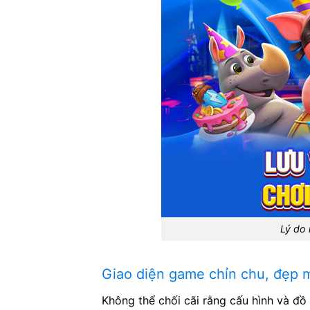
Lý do 
Giao diện game chỉn chu, đẹp 
Không thể chối cãi rằng cấu hình và đ