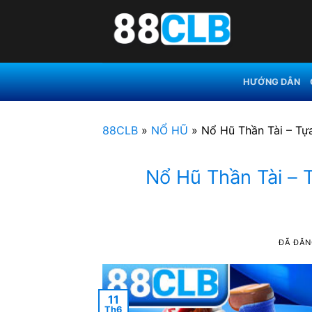
Chuyển
đến
nội
dung
HƯỚNG DẪN
88CLB
»
NỔ HŨ
»
Nổ Hũ Thần Tài – T
Nổ Hũ Thần Tài –
ĐÃ ĐĂN
11
Th6