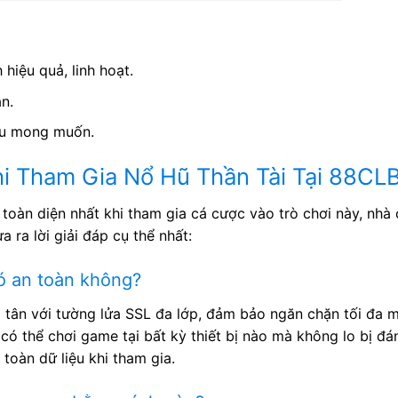
hiệu quả, linh hoạt.
n.
êu mong muốn.
hi Tham Gia Nổ Hũ Thần Tài Tại 88CL
toàn diện nhất khi tham gia cá cược vào trò chơi này, nhà 
 ra lời giải đáp cụ thể nhất:
có an toàn không?
i tân với tường lửa SSL đa lớp, đảm bảo ngăn chặn tối đa 
có thể chơi game tại bất kỳ thiết bị nào mà không lo bị đá
toàn dữ liệu khi tham gia.