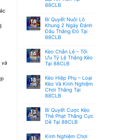
88CLB
xác
Bí Quyết Nuôi Lô
14
Khung 2 Ngày Đánh
ể
Th6
Đâu Thắng Đó Tại
88CLB
Kèo Chẵn Lẻ – Tối
14
Ưu Tỷ Lệ Thắng Kèo
Th6
 và
Tại 88CLB
Kèo Hiệp Phụ – Loại
ợp
13
Kèo Và Kinh Nghiệm
Th6
Chơi Thắng Tại
88CLB
Bí Quyết Cược Kèo
13
Thẻ Phạt Thắng Cực
Th6
Dễ Tại 88CLB
Kinh Nghiệm Chơi
11