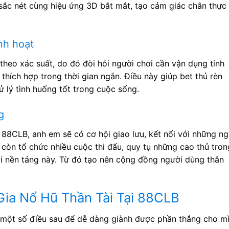
, sắc nét cùng hiệu ứng 3D bắt mắt, tạo cảm giác chân thực
nh hoạt
heo xác suất, do đó đòi hỏi người chơi cần vận dụng tính
thích hợp trong thời gian ngắn. Điều này giúp bet thủ rèn
 lý tình huống tốt trong cuộc sống.
g
 88CLB, anh em sẽ có cơ hội giao lưu, kết nối với những ng
 còn tổ chức nhiều cuộc thi đấu, quy tụ những cao thủ tron
i nền tảng này. Từ đó tạo nên cộng đồng người dùng thân
Gia Nổ Hũ Thần Tài Tại 88CLB
 một số điều sau để dễ dàng giành được phần thắng cho mì