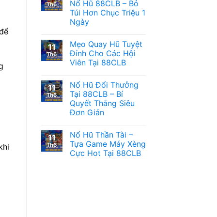
Nổ Hũ 88CLB – Bỏ
Th6
Túi Hơn Chục Triệu 1
Ngày
 để
Mẹo Quay Hũ Tuyệt
11
Đỉnh Cho Các Hội
Th6
Viên Tại 88CLB
g
Nổ Hũ Đổi Thưởng
11
Tại 88CLB – Bí
Th6
Quyết Thắng Siêu
Đơn Giản
o
Nổ Hũ Thần Tài –
11
Tựa Game Máy Xèng
Th6
khi
Cực Hot Tại 88CLB