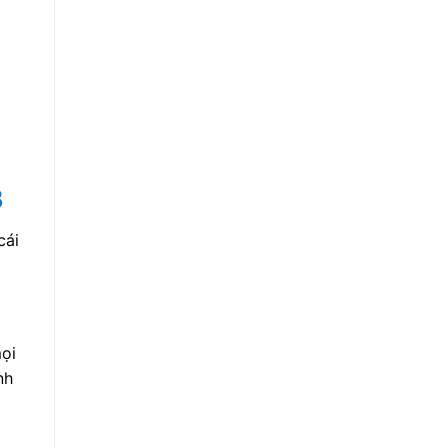
B
cái
mọi
nh