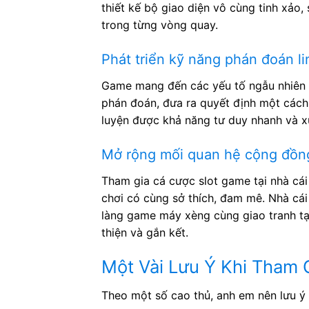
thiết kế bộ giao diện vô cùng tinh xảo
trong từng vòng quay.
Phát triển kỹ năng phán đoán li
Game mang đến các yếu tố ngẫu nhiên t
phán đoán, đưa ra quyết định một cách 
luyện được khả năng tư duy nhanh và xử
Mở rộng mối quan hệ cộng đồn
Tham gia cá cược slot game tại nhà cái
chơi có cùng sở thích, đam mê. Nhà cái
làng game máy xèng cùng giao tranh tạ
thiện và gắn kết.
Một Vài Lưu Ý Khi Tham 
Theo một số cao thủ, anh em nên lưu ý