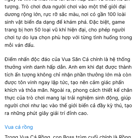
tượng. Trò chơi đưa người chơi vào một thế giới đại
dương rộng lớn, rực rỡ sắc màu, nơi có gần 100 loài
sinh vật biển đa dạng để khám phá. Đặc biệt, game
trang bị hơn 50 loại vũ khí hiện đại, cho phép người
chơi tự do lựa chọn phù hợp với từng tình huống trong
mỗi ván đấu.
Điểm nhấn độc đáo của Vua Săn Cá chính là hệ thống
thưởng vinh danh hấp dẫn. Anh em khi đạt được thành
tích ấn tượng không chỉ nhận phần thưởng lớn mà còn
được tôn vinh ngay lập tức, tạo nên cảm giác phấn
khích và thỏa mãn. Ngoài ra, phong cách thiết kế chân
thực của trò chơi mang lại trải nghiệm sinh động, giúp
người chơi như lạc vào thế giới biển cả đầy kỳ thú, tạo
ra những phút giây giải trí đỉnh cao.
Vua cá rồng
Trong Vua Cá Rồng, con Boss trùm cuối chính là Rồng