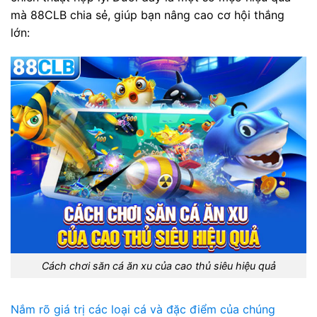
mà 88CLB chia sẻ, giúp bạn nâng cao cơ hội thắng
lớn:
Cách chơi săn cá ăn xu của cao thủ siêu hiệu quả
Nắm rõ giá trị các loại cá và đặc điểm của chúng