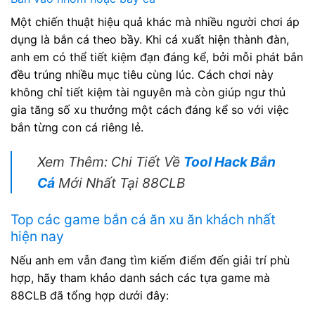
Một chiến thuật hiệu quả khác mà nhiều người chơi áp
dụng là bắn cá theo bầy. Khi cá xuất hiện thành đàn,
anh em có thể tiết kiệm đạn đáng kể, bởi mỗi phát bắn
đều trúng nhiều mục tiêu cùng lúc. Cách chơi này
không chỉ tiết kiệm tài nguyên mà còn giúp ngư thủ
gia tăng số xu thưởng một cách đáng kể so với việc
bắn từng con cá riêng lẻ.
Xem Thêm: Chi Tiết Về
Tool Hack Bắn
Cá
Mới Nhất Tại 88CLB
Top các game bắn cá ăn xu ăn khách nhất
hiện nay
Nếu anh em vẫn đang tìm kiếm điểm đến giải trí phù
hợp, hãy tham khảo danh sách các tựa game mà
88CLB đã tổng hợp dưới đây: