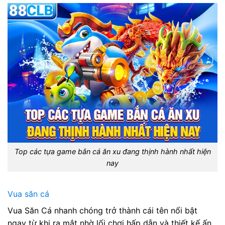
Top các tựa game bắn cá ăn xu đang thịnh hành nhất hiện
nay
Vua săn cá
Vua Săn Cá nhanh chóng trở thành cái tên nổi bật
ngay từ khi ra mắt nhờ lối chơi hấp dẫn và thiết kế ấn